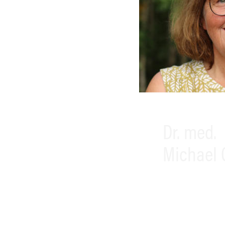
Dr. med.
Michael 
Facharzt für
Palliativmedizi
Notfallmedizin