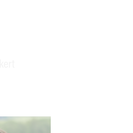
kert
e Medizin