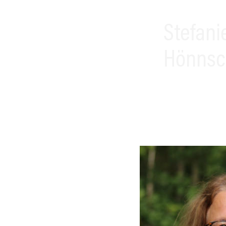
Stefani
Hönnsc
Mutterschutz